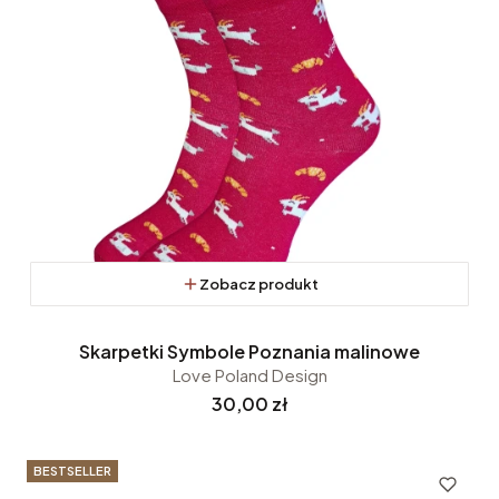
Zobacz produkt
Skarpetki Symbole Poznania malinowe
Love Poland Design
Cena
30,00 zł
BESTSELLER