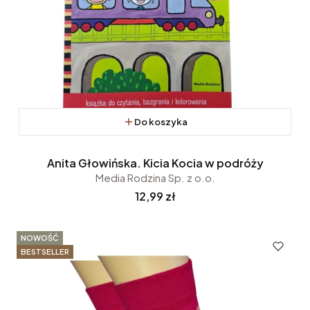
Do koszyka
Anita Głowińska. Kicia Kocia w podróży
Media Rodzina Sp. z o.o.
Cena
12,99 zł
NOWOŚĆ
BESTSELLER