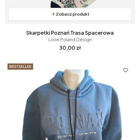
Zobacz produkt
Skarpetki Poznań Trasa Spacerowa
Love Poland Design
Cena
30,00 zł
BESTSELLER