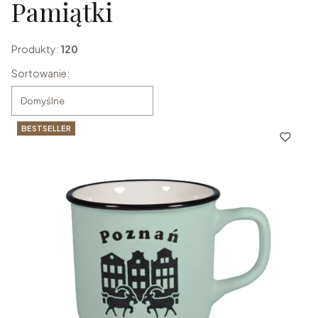
Pamiątki
Produkty:
120
Lista produktów
Sortowanie:
Domyślne
BESTSELLER