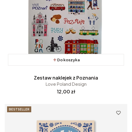
Do koszyka
Zestaw naklejek z Poznania
Love Poland Design
Cena
12,00 zł
BESTSELLER