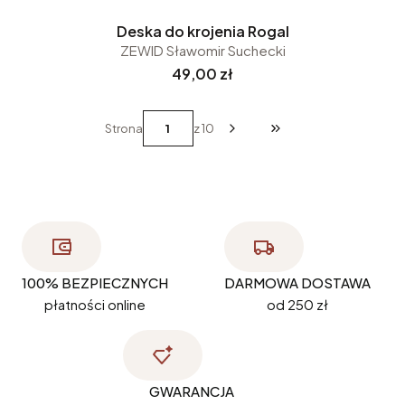
Deska do krojenia Rogal
ZEWID Sławomir Suchecki
Cena
49,00 zł
Strona
z 10
Przejdź do ostatniej st
100% BEZPIECZNYCH
DARMOWA DOSTAWA
płatności online
od 250 zł
GWARANCJA