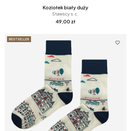
Koziołek biały duży
Stawscy s.c.
Cena
49,00 zł
BESTSELLER