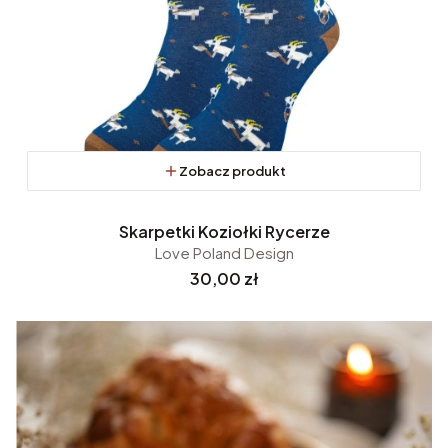
Zobacz produkt
Skarpetki Koziołki Rycerze
Love Poland Design
Cena
30,00 zł