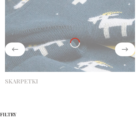
SKARPETKI
FILTRY
Koniec filtrów